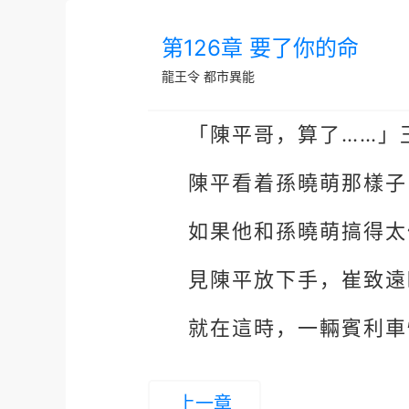
第126章 要了你的命
龍王令
都市異能
「陳平哥，算了……」
陳平看着孫曉萌那樣子
如果他和孫曉萌搞得太
見陳平放下手，崔致遠
就在這時，一輛賓利車
上一章