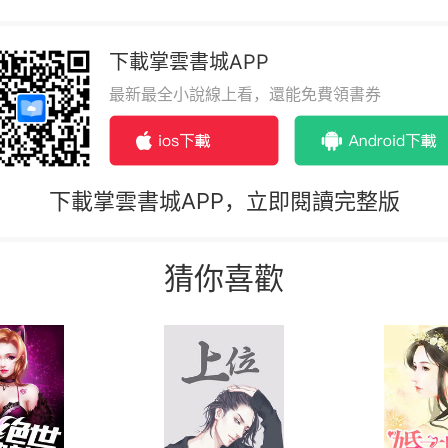
下載掌雲書城APP
最新最全小說線上看，還能免費領書券
下載掌雲書城APP，立即閱讀完整版
猜你喜歡