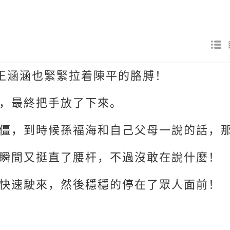
王涵涵也緊緊拉着陳平的胳膊！
，最終把手放了下來。
僵，到時候孫福海和自己父母一說的話，
瞬間又挺直了腰杆，不過沒敢在說什麼！
快速駛來，然後穩穩的停在了眾人面前！