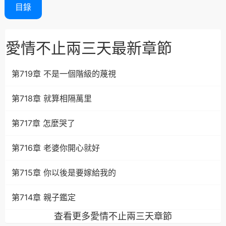
目錄
愛情不止兩三天最新章節
第719章 不是一個階級的蔑視
第718章 就算相隔萬里
第717章 怎麼哭了
第716章 老婆你開心就好
第715章 你以後是要嫁給我的
第714章 親子鑑定
查看更多愛情不止兩三天章節