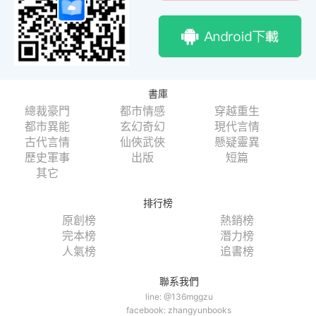
書庫
總裁豪門
都市情感
穿越重生
都市異能
玄幻奇幻
現代言情
古代言情
仙俠武俠
懸疑靈異
歷史軍事
出版
短篇
其它
排行榜
原創榜
熱銷榜
完本榜
潛力榜
人氣榜
追書榜
聯系我們
line: @136mggzu
facebook: zhangyunbooks