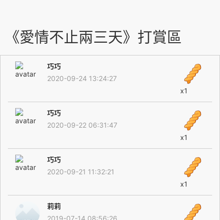
《愛情不止兩三天》打賞區
巧巧
2020-09-24 13:24:27
x1
巧巧
2020-09-22 06:31:47
x1
巧巧
2020-09-21 11:32:21
x1
莉莉
2019-07-14 08:56:26