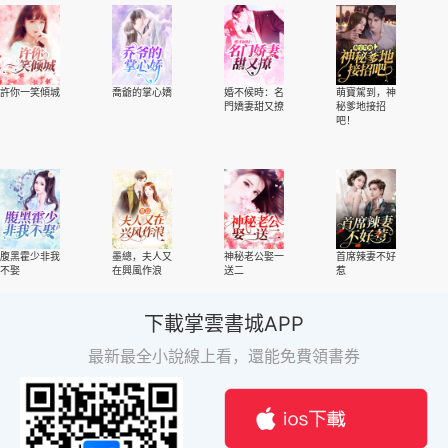
許你一笑傾城
喬爺的掌心嬌
婚不候時：名
萌寶駕到，神
門嬌妻甜又撩
秘爹地接招
吧！
腹黑霍少非我
墨總，夫人又
神秘老公娶一
首席辣妻不好
不娶
在興風作浪
送二
惹
下載掌雲書城APP
最新最全小說線上看，還能免費領書券