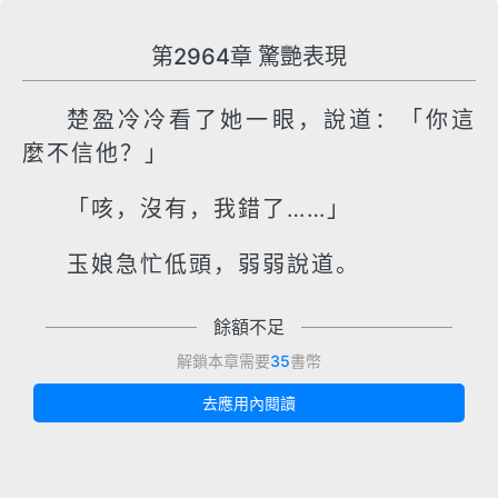
第2964章 驚艷表現
楚盈冷冷看了她一眼，說道：「你這
麼不信他？」
「咳，沒有，我錯了……」
玉娘急忙低頭，弱弱說道。
餘額不足
解鎖本章需要
35
書幣
去應用內閱讀