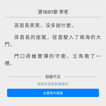
第1691章 李老
孫首長笑笑，沒多說什麼。
孫首長的座駕，徑直駛入了南海的大
門。
門口荷槍實彈的守衛，立馬敬了一
禮。
餘額不足
解鎖本章需要
35
書幣
去應用內閱讀