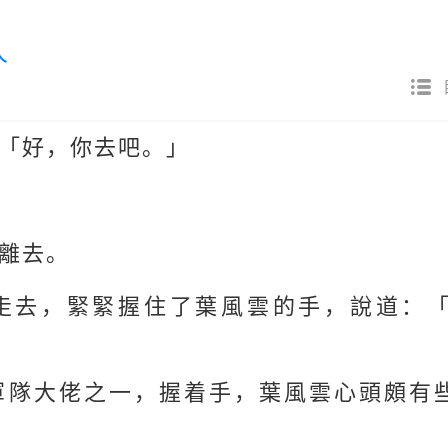
人
「好，你去吧。」
離去。
走去，緊緊握住了葉風雲的手，說道：
軍隊大佬之一，握着手，葉風雲心頭頗有