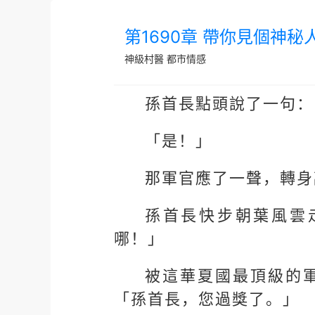
第1690章 帶你見個神秘
神級村醫
都市情感
孫首長點頭說了一句：
「是！」
那軍官應了一聲，轉身
孫首長快步朝葉風雲
哪！」
被這華夏國最頂級的
「孫首長，您過獎了。」