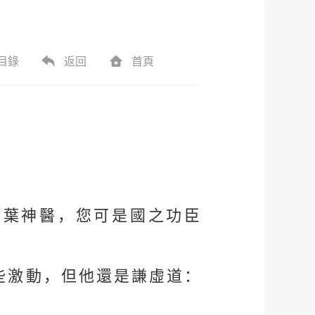
目錄
返回
首頁
「葉神醫，您可是國之功臣
些激動，但他還是謙虛道：