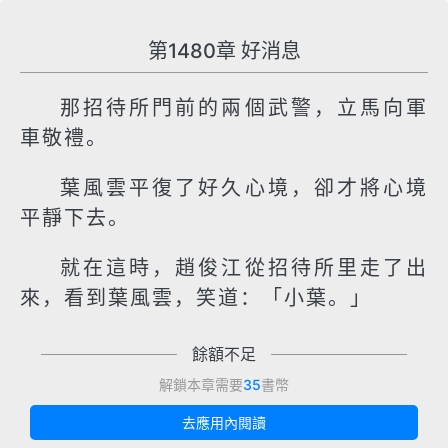
第1480章 好消息
那招待所門前的兩個武警，立馬向軍
車敬禮。
葉風雲平復了好久心境，卻才將心境
平靜下去。
就在這時，趙俊江從招待所里走了出
來，看到葉風雲，笑道：「小葉。」
餘額不足
解鎖本章需要
35
書幣
去應用內閱讀