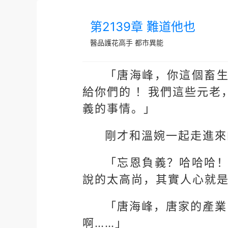
第2139章 難道他也
醫品護花高手
都市異能
「唐海峰，你這個畜
給你們的 ！我們這些元老
義的事情。」
剛才和溫婉一起走進來
「忘恩負義？哈哈哈
說的太高尚，其實人心就
「唐海峰，唐家的產業
啊……」