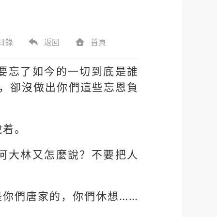
目錄
返回
首頁
要忘了如今的一切到底是誰
緒，卻沒做出你們這些忘恩負
說着。
何大林又怎麼說？不要把人
是你們唐家的，你們休想……