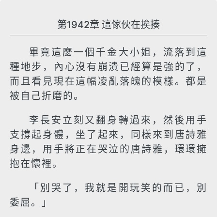
第1942章 這傢伙在挨揍
畢竟這麼一個千金大小姐，流落到這
種地步，內心沒有崩潰已經算是強的了，
而且看見現在這幅凌亂落魄的模樣。都是
被自己折磨的。
李長安立刻又翻身轉過來，然後用手
支撐起身體，坐了起來，同樣來到唐詩雅
身邊，用手將正在哭泣的唐詩雅，環環擁
抱在懷裡。
「別哭了，我就是開玩笑的而已，別
委屈。」