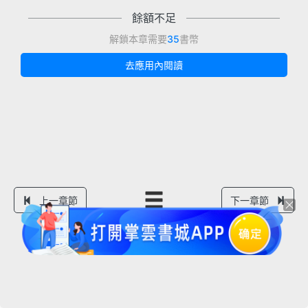
餘額不足
解鎖本章需要
35
書幣
去應用內閱讀
上一章節
下一章節