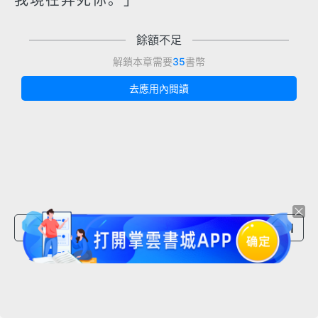
我現在弄死你。」
餘額不足
解鎖本章需要
35
書幣
去應用內閱讀
上一章節
下一章節