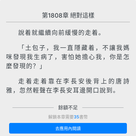
第1808章 絕對這樣
說着就繼續向前緩慢的走着。
「土包子，我一直隱藏着，不讓我媽
咪發現我生病了，害怕她擔心我，你是怎
麼發現的？」
走着走着靠在李長安後背上的唐詩
雅，忽然輕聲在李長安耳邊開口說到。
餘額不足
解鎖本章需要
35
書幣
去應用內閱讀