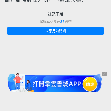
話，胳膊肘往外拐，你還是人嗎？」
餘額不足
解鎖本章需要
35
書幣
去應用內閱讀
上一章節
下一章節