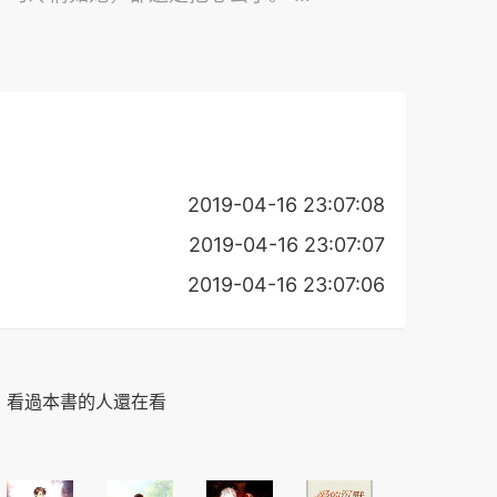
命， 直到某日，他問，「從師父改
2019-04-16 23:07:08
2019-04-16 23:07:07
2019-04-16 23:07:06
看過本書的人還在看