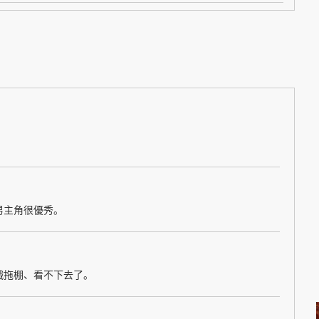
男主角很優秀。
戲拖棚、看不下去了。