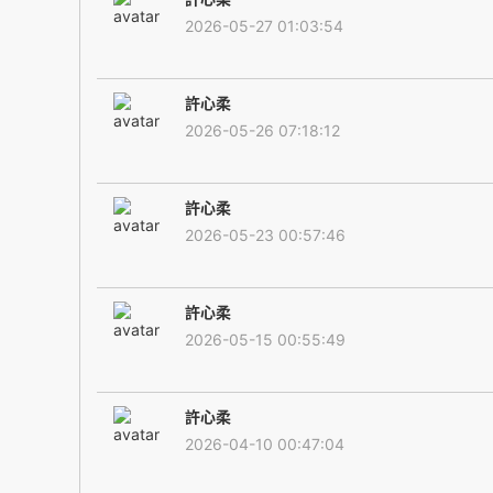
2026-05-27 01:03:54
許心柔
2026-05-26 07:18:12
許心柔
2026-05-23 00:57:46
許心柔
2026-05-15 00:55:49
許心柔
2026-04-10 00:47:04