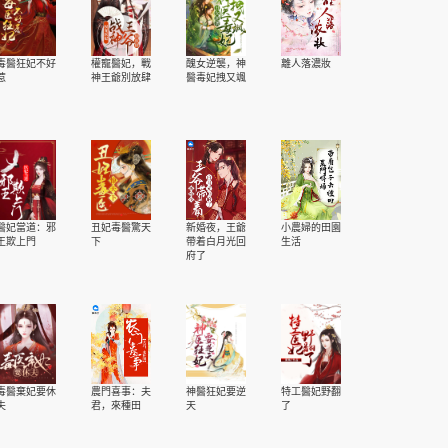
毒醫狂妃不好
權寵醫妃，戰
醜女逆襲，神
離人落濃妝
惹
神王爺別放肆
醫毒妃拽又颯
醫妃當道：邪
丑妃毒醫驚天
新婚夜，王爺
小農婦的田園
王欺上門
下
帶着白月光回
生活
府了
毒醫棄妃要休
農門喜事：夫
神醫狂妃要逆
特工醫妃野翻
夫
君，來種田
天
了