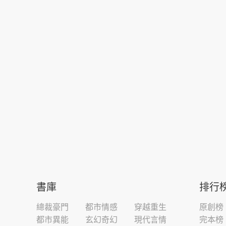
書庫
排行
總裁豪門
都市情感
穿越重生
原創榜
都市異能
玄幻奇幻
現代言情
完本榜