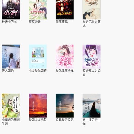
神級小刁民
寂寞婚途
淵龍狂戰
愛的沉默是痛
處
佳人如約
小妻愛你如初
愛就像龍捲風
契婚寵妻甜如
蜜
小農婦的田園
愛如山崩地裂
追尋愛的蹤跡
命中注定戀上
生活
你