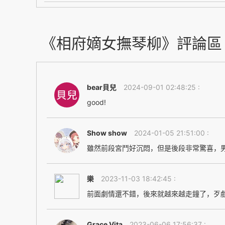
《相府嫡女撫琴柳》評論區
bear貝兒
2024-09-01 02:48:25 :
good!
Show show
2024-01-05 21:51:00 :
雖然前段宮鬥好沉悶，但是後段非常驚喜，
樂
2023-11-03 18:42:45 :
前面劇情還不錯，後來就越來越走鐘了，歹
Grace Vita
2023-06-06 17:56:37 :