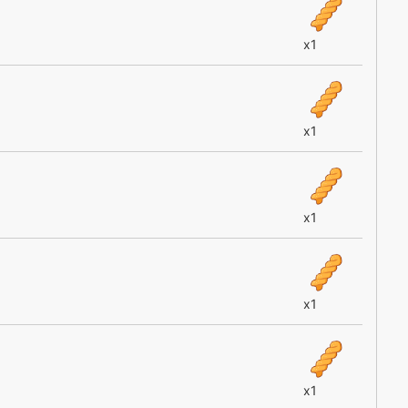
x1
x1
x1
x1
x1