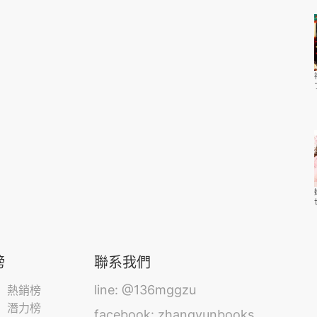
榜
聯系我們
line: @136mggzu
熱銷榜
潛力榜
facebook: zhangyunbooks