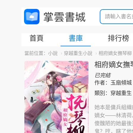
首頁
書庫
排行榜
當前位置：
小說
穿越重生小說
相府嫡女撫琴柳
相府嫡女撫
已完結
作者：玉扇傾城
類別：穿越重生
她本是傭兵組織
嫡女——林清荷
傻醜陋的她最後
鬼？哼，瞎了他