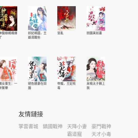
神醫娘親颯爆
妖妃禍國，王
宮亂
田園美如畫
了
爺清醒些
嫡女重生：一
絕色嬌妻在田
帝寵，王妃有
呆萌太子賴上
世繁華
園
毒
我
友情鏈接
掌雲書城
鎮國戰神
天降小妻
豪門戰神
霸道寵
天才小毒