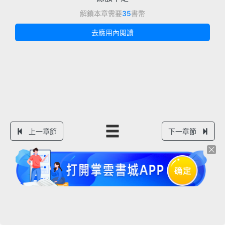
解鎖本章需要
35
書幣
去應用內閱讀
上一章節
下一章節