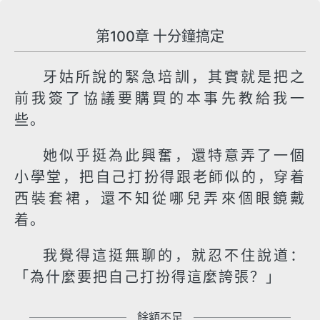
第100章 十分鐘搞定
牙姑所說的緊急培訓，其實就是把之
前我簽了協議要購買的本事先教給我一
些。
她似乎挺為此興奮，還特意弄了一個
小學堂，把自己打扮得跟老師似的，穿着
西裝套裙，還不知從哪兒弄來個眼鏡戴
着。
我覺得這挺無聊的，就忍不住說道：
「為什麼要把自己打扮得這麼誇張？」
餘額不足