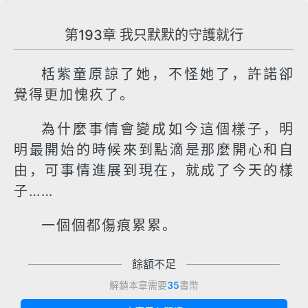
第193章 我只默默的守護就行
栝紫童原諒了她，不怪她了，許諾卻
覺得更加愧疚了。
為什麼事情會變成如今這個樣子，明
明最開始的時候來到點滴是那麼開心和自
由，可事情進展到現在，就成了今天的樣
子……
一個個都傷痕累累。
餘額不足
解鎖本章需要
35
書幣