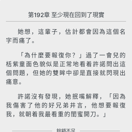
第192章 至少現在回到了現實
她想，這輩子，估計都會因為這個名
字而痛了。
「為什麼要報復你？」過了一會兒的
栝紫童面色貌似是正常地看着許諾問出這
個問題，但她的雙眸中卻是直接就閃現出
痛意。
許諾沒有發現，她抿嘴解釋，「因為
我傷害了他的好兄弟井言，他想要報復
我，就朝着我最看重的閨蜜開刀。」
餘額不足