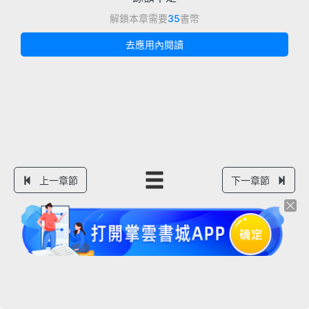
解鎖本章需要
35
書幣
去應用內閱讀
上一章節
下一章節