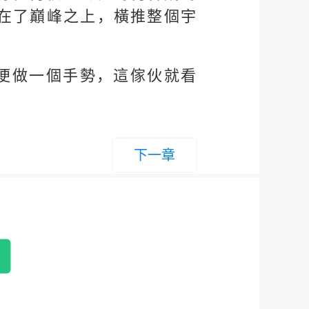
在了巔峰之上，橫推整個宇
便做一個手勢，這傢伙就看
下一章