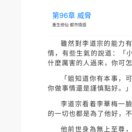
第96章 威脅
重生修仙
都市情感
雖然對李道宗的能力
情，有些生氣的說道：「
什麼厲害的人過來，你可
「姐知道你有本事，
你做事情還是謹慎點好。
李道宗看着李華梅一
的一切也都是為了他好，
他前世身為無上至尊