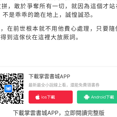
敢拼，敢於爭奪所有一切，就因為這個才站
 不是乖乖的跪在地上，誠惶誠恐。
蟻，在前世根本就不用他費心處理，只要隨
輪得到這傢伙在這裡大放厥詞。
下載掌雲書城APP
最新最全小說線上看，還能免費領書券
下載掌雲書城APP，立即閱讀完整版