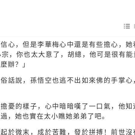
有信心，但是李華梅心中還是有些擔心，她
小宗，你也太大意了，胡總，他可是很有能
怎麼辦？」
可俗話說，孫悟空也逃不出如來佛的手掌心
」
臉擔憂的樣子，心中暗暗嘆了一口氣，他知
不過，她也實在太小瞧她弟弟了吧。
，起於微末，成於苦難，發於拼搏！前世沒