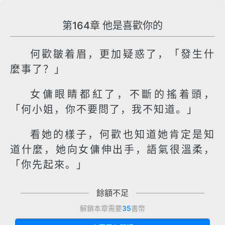
第164章 他是喜歡你的
何歡皺着眉，更加疑惑了，「發生什
麼事了？」
女傭眼睛都紅了，不斷的搖着頭，
「何小姐，你不要問了，我不知道。」
看她的樣子，何歡也知道她肯定是知
道什麼，她向女傭伸出手，語氣很溫柔，
「你先起來。」
餘額不足
解鎖本章需要
35
書幣