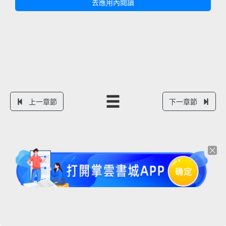
去應用內閱讀
上一章節
下一章節