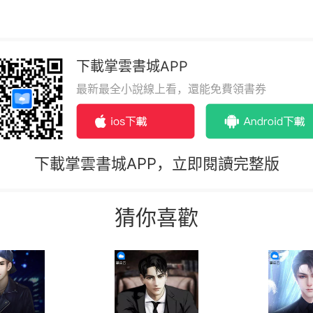
下載掌雲書城APP
最新最全小說線上看，還能免費領書券
下載掌雲書城APP，立即閱讀完整版
猜你喜歡