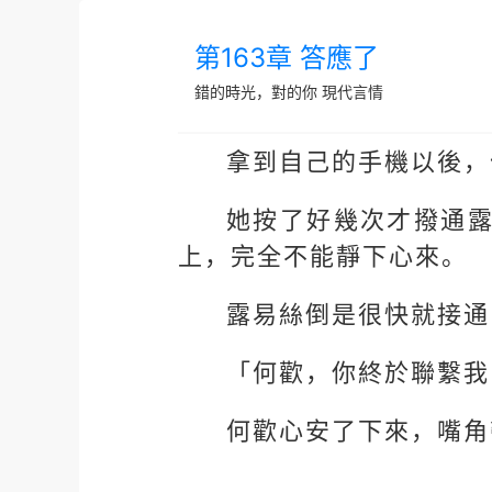
第163章 答應了
錯的時光，對的你
現代言情
拿到自己的手機以後，
她按了好幾次才撥通
上，完全不能靜下心來。
露易絲倒是很快就接通
「何歡，你終於聯繫我
何歡心安了下來，嘴角