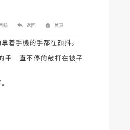
目錄
返回
首頁
動拿着手機的手都在顫抖。
的手一直不停的敲打在被子
喜。