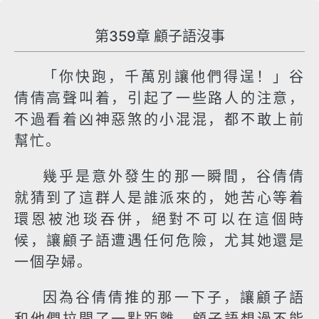
第359章 顧子語沒事
「你快跑，千萬別讓他們得逞！」谷
倩倩高聲叫着，引起了一些路人的注意，
不過看着凶神惡煞的小混混，都不敢上前
幫忙。
幾乎是意外發生的那一瞬間，谷倩倩
就猜到了這群人是誰派來的，她苦心等着
環恩被池琰吞併，絕對不可以在這個時
候，讓顧子語遭遇任何危險，尤其她還是
一個孕婦。
因為谷倩倩推的那一下子，讓顧子語