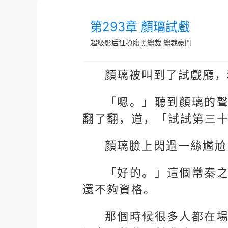
第293章 顏璃試戲
超級影后狂撩腹黑總裁
總裁豪門
顏璃被叫到了試戲廳，
「嗯。」聽到顏璃的
翻了翻，道，「試試第三
顏璃臉上閃過一絲尷尬
「好的。」這個常秦
還不夠資格。
那個時候很多人都在