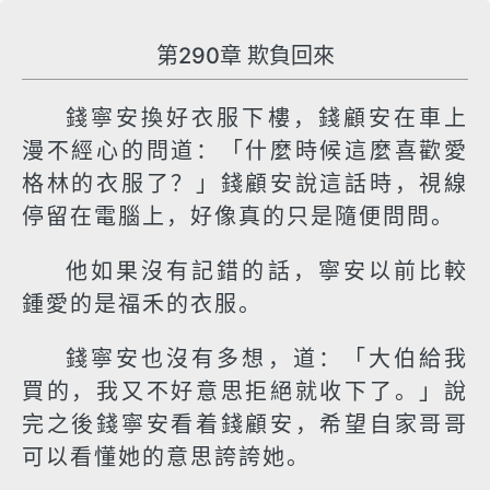
第290章 欺負回來
錢寧安換好衣服下樓，錢顧安在車上
漫不經心的問道：「什麼時候這麼喜歡愛
格林的衣服了？」錢顧安說這話時，視線
停留在電腦上，好像真的只是隨便問問。
他如果沒有記錯的話，寧安以前比較
鍾愛的是福禾的衣服。
錢寧安也沒有多想，道：「大伯給我
買的，我又不好意思拒絕就收下了。」說
完之後錢寧安看着錢顧安，希望自家哥哥
可以看懂她的意思誇誇她。