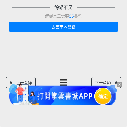
餘額不足
解鎖本章需要
35
書幣
去應用內閱讀
上一章節
下一章節