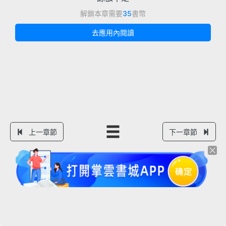
解鎖本章需要
35
書幣
去應用內閱讀
上一章節
下一章節