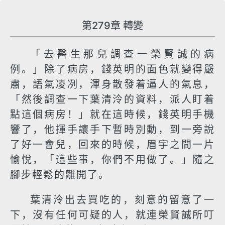
第279章 轉變
「去醫生那兒調查一榮賢誠的病
例。」除了病房，錢英明的面色就變得嚴
肅，語氣凌冽，渾身散發着逼人的氣息，
「然後調查一下葉清泠的資料，派人盯着
點這個病房！」就在這時候，錢英明手機
響了，他揮手讓手下暫時別動，到一旁說
了好一會兒，回來的時候，眉宇之間一片
愉悅，「這些事，你們不用做了。」隨之
腳步輕鬆的離開了。
葉清泠出去買吃的，刻意的留意了一
下，沒有任何可疑的人，就連榮賢誠所叮