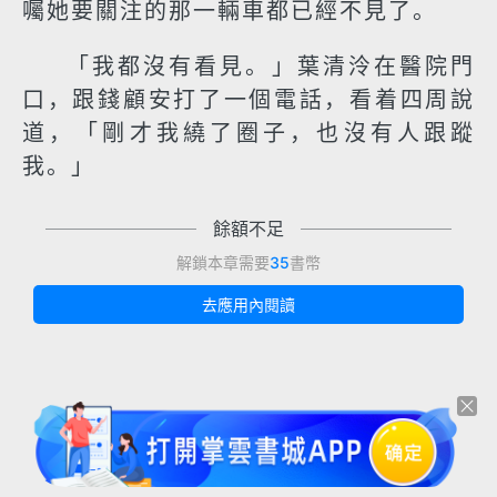
囑她要關注的那一輛車都已經不見了。
「我都沒有看見。」葉清泠在醫院門
口，跟錢顧安打了一個電話，看着四周說
道，「剛才我繞了圈子，也沒有人跟蹤
我。」
餘額不足
解鎖本章需要
35
書幣
去應用內閱讀