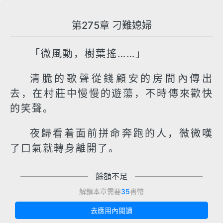
第275章 刁難媳婦
「微風動，樹葉搖……」
清脆的歌聲從錢顧安的房間內傳出
去，在村莊中慢慢的遊蕩，不時傳來歡快
的笑聲。
夜歸看着面前拼命奔跑的人，微微嘆
了口氣就轉身離開了。
餘額不足
解鎖本章需要
35
書幣
去應用內閱讀