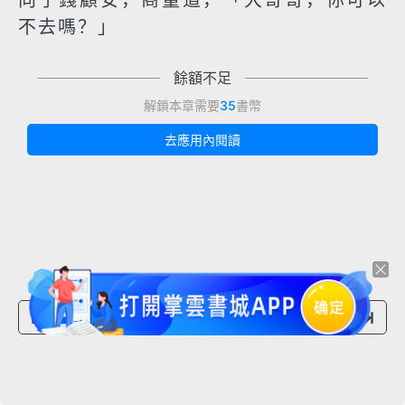
向了錢顧安，商量道，「大哥哥，你可以
不去嗎？」
餘額不足
解鎖本章需要
35
書幣
去應用內閱讀
上一章節
下一章節