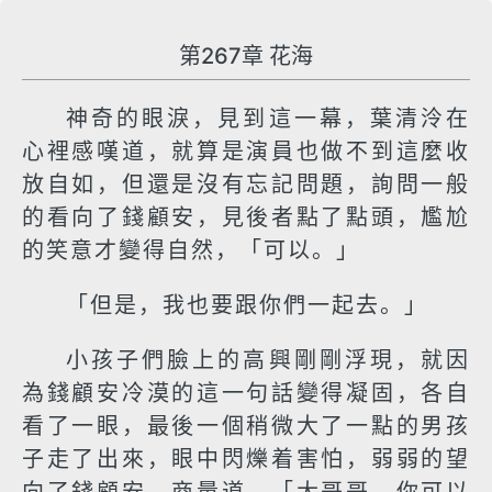
第267章 花海
神奇的眼淚，見到這一幕，葉清泠在
心裡感嘆道，就算是演員也做不到這麼收
放自如，但還是沒有忘記問題，詢問一般
的看向了錢顧安，見後者點了點頭，尷尬
的笑意才變得自然，「可以。」
「但是，我也要跟你們一起去。」
小孩子們臉上的高興剛剛浮現，就因
為錢顧安冷漠的這一句話變得凝固，各自
看了一眼，最後一個稍微大了一點的男孩
子走了出來，眼中閃爍着害怕，弱弱的望