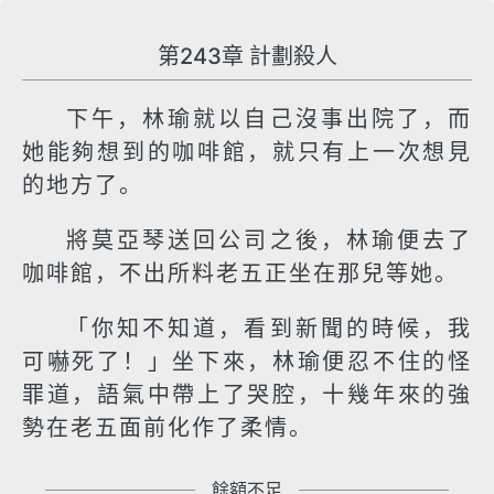
第243章 計劃殺人
下午，林瑜就以自己沒事出院了，而
她能夠想到的咖啡館，就只有上一次想見
的地方了。
將莫亞琴送回公司之後，林瑜便去了
咖啡館，不出所料老五正坐在那兒等她。
「你知不知道，看到新聞的時候，我
可嚇死了！」坐下來，林瑜便忍不住的怪
罪道，語氣中帶上了哭腔，十幾年來的強
勢在老五面前化作了柔情。
餘額不足