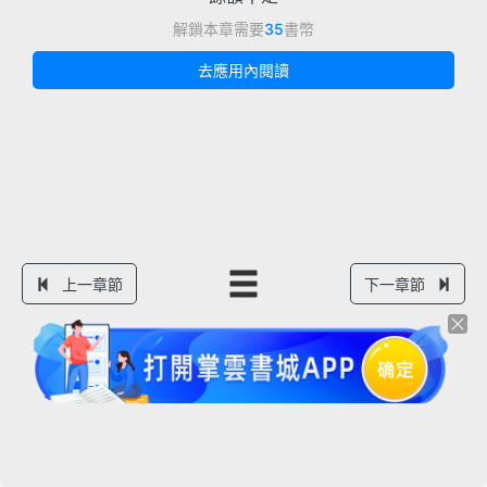
解鎖本章需要
35
書幣
去應用內閱讀
上一章節
下一章節