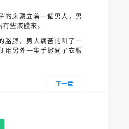
子的床頭立着一個男人，男
出有些液體來。
的胳膊，男人痛苦的叫了一
便用另外一隻手掀開了衣服
下一章