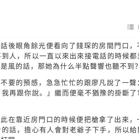
句話後眼角餘光便看向了錢琛的房間門口，
不到人，所以一直以來出來接電話的時候都
說是風的話，那她為什么半點聲響也聽不到
股不要的預感，急急忙忙的跟廖凡說了一聲
了我再跟你說。」繼而便毫不猶豫的掛斷了
因此在靠近房門口的時候便把槍拿了出來，
泠的話，擔心有人會對老爺子下手，所以給