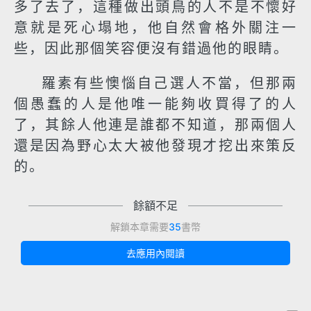
多了去了，這種做出頭鳥的人不是不懷好
意就是死心塌地，他自然會格外關注一
些，因此那個笑容便沒有錯過他的眼睛。
羅素有些懊惱自己選人不當，但那兩
個愚蠢的人是他唯一能夠收買得了的人
了，其餘人他連是誰都不知道，那兩個人
還是因為野心太大被他發現才挖出來策反
的。
餘額不足
解鎖本章需要
35
書幣
去應用內閱讀