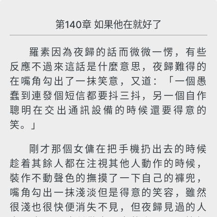
第140章 如果他在就好了
羅素因為夜歸的話而微微一愣，有些
反應不過來這話是什麼意思，夜歸難得的
在嘴角勾出了一抹笑意，又道：「一個愚
蠢到連發個短信都要抖三抖，另一個自作
聰明在交出通訊設備的時候還要得意的
笑。」
剛才那個女傭在把手機扔出去的時候
趁着其餘人都在注視其他人動作的時候，
裝作不動聲色的撫摸了一下自己的褲兜，
嘴角勾出一抹淺淡但是得意的笑容，雖然
很淺也很快便消失不見，但夜歸見過的人