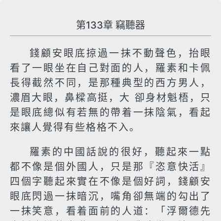
第133章 竊聽器
錢顧安眼底掠過一抹不動聲色，抬眼
看了一眼坐在自己對面的人，羅素和卡佩
長得截然不同，是那種典型的西方男人，
濃眉大眼，鼻樑高挺，大 卻身材魁梧，只
是眼底總似有若無的帶着一抹陰氣，看起
來讓人覺得有些格格不入。
羅素的中國話說的很好，聽起來一點
都不像是個外國人，只是那『恣意快活』
四個字聽起來實在不像是個好詞，錢顧安
眼底閃過一抹暗沉，嘴角卻無端的勾出了
一抹笑意，看着面前的人道：「浮爾德先