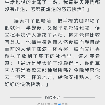
生話也說的太滿了一點，我這幾天連門都
沒有出過，怎麼能說過的恣意快活？」
羅素打了個哈哈，把手裡的咖啡喝了
個乾淨，半響後，又似乎是覺得難喝，便
又揮手讓傭人端來了香檳，這才覺得比較
有意思，他揮手撤退傭人然後繼而親自給
面前的人倒了滿滿一杯香檳，繼而又把香
檳瓶子放到了底下的冰桶里，這才笑着
道：「最近是我太忙了沒顧得上，你們華
國人不是喜歡去那種場所嗎？今晚我帶你
去一個不一樣的地方，給你安排點人，你
好好的快活快活。」
餘額不足
解鎖本章需要
35
書幣