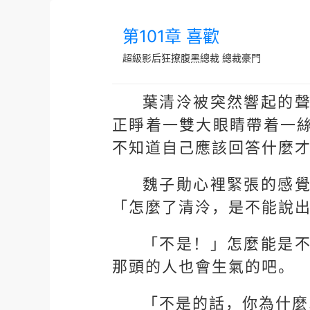
第101章 喜歡
超級影后狂撩腹黑總裁
總裁豪門
葉清泠被突然響起的
正睜着一雙大眼睛帶着一
不知道自己應該回答什麼
魏子勛心裡緊張的感
「怎麼了清泠，是不能說
「不是！」怎麼能是
那頭的人也會生氣的吧。
「不是的話，你為什麼