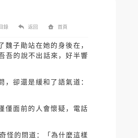
目錄
返回
首頁
了魏子勛站在她的身後在，
吾吾的說不出話來，好半響
問，卻還是緩和了語氣道：
僅僅面前的人會懷疑，電話
些奇怪的問道：「為什麼這樣