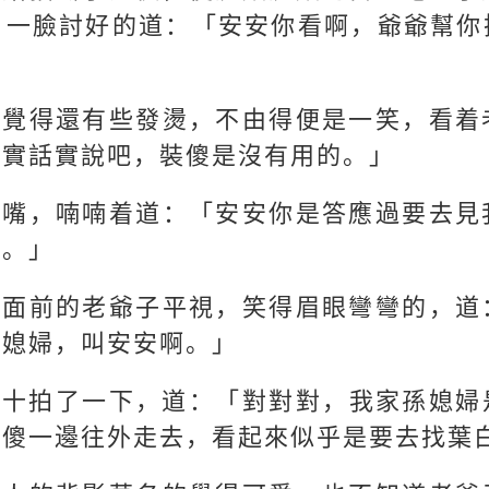
，一臉討好的道：「安安你看啊，爺爺幫你
隱覺得還有些發燙，不由得便是一笑，看着
是實話實說吧，裝傻是沒有用的。」
了嘴，喃喃着道：「安安你是答應過要去見
嘛。」
和面前的老爺子平視，笑得眉眼彎彎的，道
個媳婦，叫安安啊。」
雙手合十拍了一下，道：「對對對，我家孫媳婦是
一邊裝傻一邊往外走去，看起來似乎是要去找