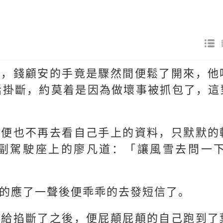
刻，錢顧安的手竟是驟然間便鬆了開來，他
話掛斷，約莫着是因為做壞事被抓包了，這
他便也不再去看自己手上的資料，只默默的
副駕駛座上的廖凡道：「讓風雪去問一
的應了一聲後便乖乖的去發短信了。
話給掐斷了之後，便屁顛屁顛的自己跑到了