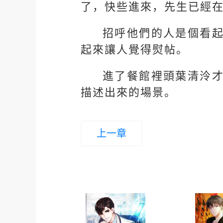
了，快些進來，先生已經
招呼他們的人是個看
起來讓人覺得熨帖。
進了餐館裡頭葉清泠
描述出來的場景。
上一章