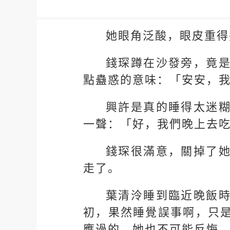
她眼角泛酸，眼皮重得
錢琛蹲在沙發旁，竟
點蠱惑的意味：「安安，
興許是真的睡得太迷
一聲：「好，我們晚上去
錢琛很滿意，關掉了
走了。
葉清泠睡到臨近晚飯
初，果然睡覺誤事啊，只
應過的，她也不可能反悔