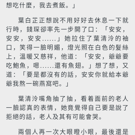
想吃什麼，我去煮飯。」
葉白芷正想說不用好好去休息一下就
行時，錢琛卻率先一步開了口：「安安，
安安，安安......」她拉住了葉清泠的袖
口，笑得一臉明媚，燈光照在白色的髮絲
上，溫暖又慈祥，他道：「安安，爺爺要
吃鮑魚，嗯......還有魚翅。」想了想，又
道：「要是都沒有的話，安安你就給本爺
爺我熬一碗燕窩吧。」
葉清泠嘴角抽了抽，看着面前的老人
一臉認真的表情，她竟覺得自己要是說了
拒絕的話，老人及其有可能會哭。
兩個人再一次大眼瞪小眼，最後還是