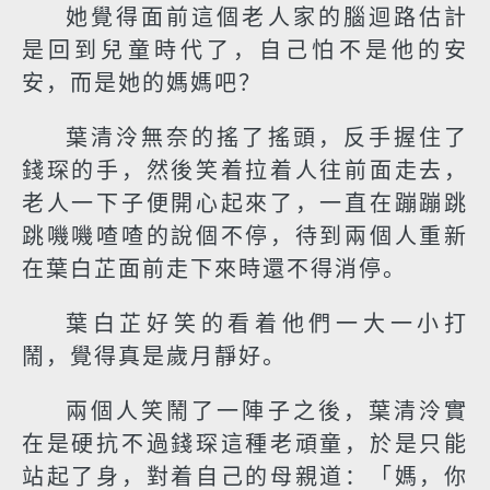
她覺得面前這個老人家的腦迴路估計
是回到兒童時代了，自己怕不是他的安
安，而是她的媽媽吧？
葉清泠無奈的搖了搖頭，反手握住了
錢琛的手，然後笑着拉着人往前面走去，
老人一下子便開心起來了，一直在蹦蹦跳
跳嘰嘰喳喳的說個不停，待到兩個人重新
在葉白芷面前走下來時還不得消停。
葉白芷好笑的看着他們一大一小打
鬧，覺得真是歲月靜好。
兩個人笑鬧了一陣子之後，葉清泠實
在是硬抗不過錢琛這種老頑童，於是只能
站起了身，對着自己的母親道：「媽，你