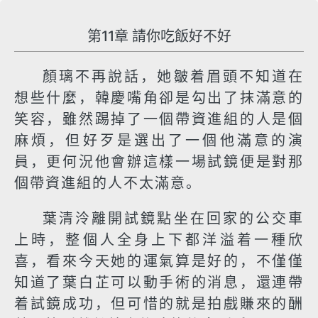
第11章 請你吃飯好不好
顏璃不再說話，她皺着眉頭不知道在
想些什麼，韓慶嘴角卻是勾出了抹滿意的
笑容，雖然踢掉了一個帶資進組的人是個
麻煩，但好歹是選出了一個他滿意的演
員，更何況他會辦這樣一場試鏡便是對那
個帶資進組的人不太滿意。
葉清泠離開試鏡點坐在回家的公交車
上時，整個人全身上下都洋溢着一種欣
喜，看來今天她的運氣算是好的，不僅僅
知道了葉白芷可以動手術的消息，還連帶
着試鏡成功，但可惜的就是拍戲賺來的酬