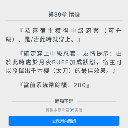
第39章 懷疑
『恭喜宿主獲得中級忍套（可升
級）。是/否此時就穿上。』
『確定穿上中級忍套，友情提示：由
於此時處於月夜BUFF加成狀態，宿主可
以發揮出千本櫻（太刀）的最佳效果。』
『當前系統幣餘額：200』
餘額不足
解鎖本章需要
35
書幣
去應用內閱讀