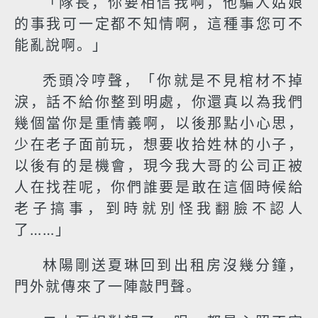
「隊長，你要相信我啊，他騙人姑娘
的事我可一定都不知情啊，這種事您可不
能亂說啊。」
禿頭冷哼聲，「你就是不見棺材不掉
淚，話不給你整到明處，你還真以為我們
幾個當你是重情義啊，以後那點小心思，
少在老子面前玩，想要收拾姓林的小子，
以後有的是機會，現今我大哥的公司正被
人在找茬呢，你們誰要是敢在這個時候給
老子搞事，到時就別怪我翻臉不認人
了……」
林陽剛送夏琳回到出租房沒幾分鐘，
門外就傳來了一陣敲門聲。