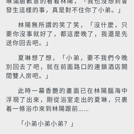
琳滿臉歉意的看着林陽，「我也沒想到會
發生這樣的事，真是對不住你了小弟。」
林陽無所謂的笑了笑，「沒什麼，只
要你沒事就好了，都這麼晚了，我還是先
送你回去吧。」
夏琳想了想，「小弟，要不我們今晚
別回去了吧，就在前面路口的連鎖酒店開
間雙人房吧。」
此時一幕香艷的畫面已在林陽腦海中
浮現了出來，剛從浴室走出的夏琳，只裹
着一條浴巾來到林陽跟前……
「小弟小弟小弟？」