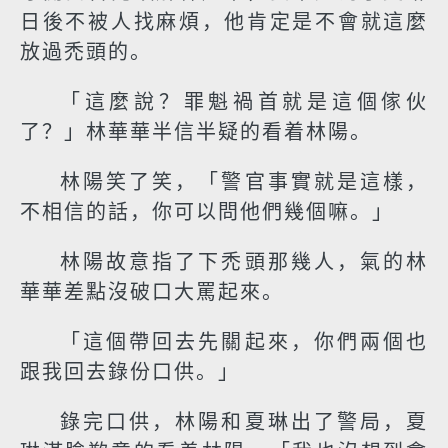
日後不被人找麻煩，他肯定是不會就這麼
放過禿頭的。
「這麼說？罪魁禍首就是這個傢伙
了？」林華華半信半疑的看着林陽。
林陽笑了笑，「警官事實就是這樣，
不相信的話，你可以問他們幾個嘛。」
林陽故意指了下禿頭那幾人，氣的林
華華差點沒破口大罵起來。
「這個帶回去先關起來，你們兩個也
跟我回去錄份口供。」
錄完口供，林陽和夏琳出了警局，夏