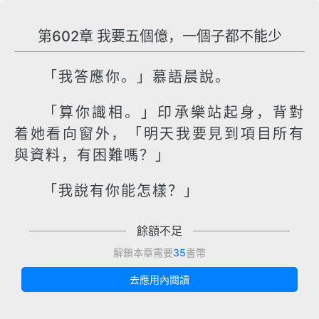
第602章 我要五個億，一個子都不能少
「我答應你。」慕語晨說。
「算你識相。」印承樂站起身，背對
着她看向窗外，「明天我要見到項目所有
與資料，有困難嗎？」
「我說有你能怎樣？」
餘額不足
解鎖本章需要
35
書幣
去應用內閱讀