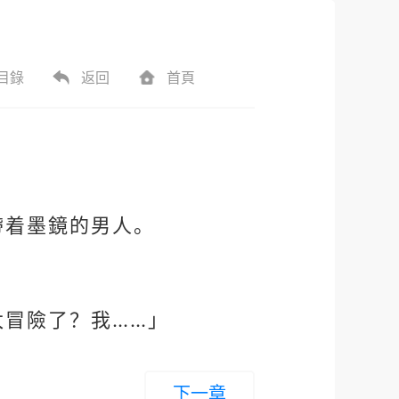
目錄
返回
首頁
帶着墨鏡的男人。
冒險了？我……」
下一章