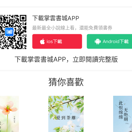
下載掌雲書城APP
最新最全小說線上看，還能免費領書券
下載掌雲書城APP，立即閱讀完整版
猜你喜歡