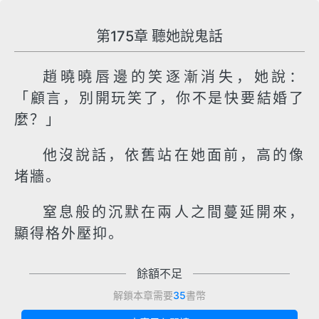
第175章 聽她說鬼話
趙曉曉唇邊的笑逐漸消失，她說：
「顧言，別開玩笑了，你不是快要結婚了
麼？」
他沒說話，依舊站在她面前，高的像
堵牆。
窒息般的沉默在兩人之間蔓延開來，
顯得格外壓抑。
餘額不足
解鎖本章需要
35
書幣