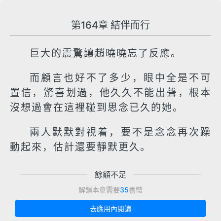
第164章 結伴而行
巨大的震驚讓趙曉曉忘了反應。
而顧言也好不了多少，眼中全是不可
置信，驚喜划過，他久久不能出聲，根本
沒想過會在這裡碰到思念已久的她。
兩人默默對視着，要不是念念再次躁
動起來，估計還要靜默更久。
餘額不足
解鎖本章需要
35
書幣
去應用內閱讀