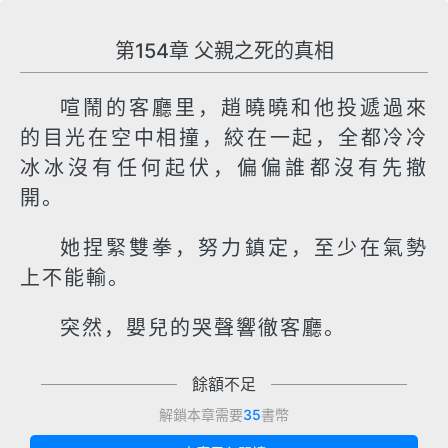
第154章 父親之死的真相
喧鬧的客廳里，趙曉曉和他投遞過來
的目光在空中相撞，絞在一起，全都冷冷
冰冰沒有任何起伏，偏偏誰都沒有先撤
開。
她捏緊雙拳，努力鎮定，至少在氣勢
上不能輸。
突然，嬰兒的哭聲響徹客廳。
餘額不足
解鎖本章需要
35
書幣