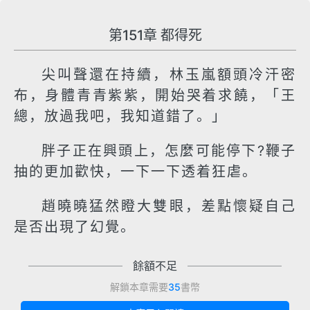
第151章 都得死
尖叫聲還在持續，林玉嵐額頭冷汗密
布，身體青青紫紫，開始哭着求饒，「王
總，放過我吧，我知道錯了。」
胖子正在興頭上，怎麼可能停下?鞭子
抽的更加歡快，一下一下透着狂虐。
趙曉曉猛然瞪大雙眼，差點懷疑自己
是否出現了幻覺。
餘額不足
解鎖本章需要
35
書幣