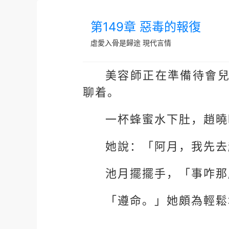
第149章 惡毒的報復
虐愛入骨是歸途
現代言情
美容師正在準備待會
聊着。
一杯蜂蜜水下肚，趙曉
她說：「阿月，我先去
池月擺擺手，「事咋那
「遵命。」她頗為輕鬆