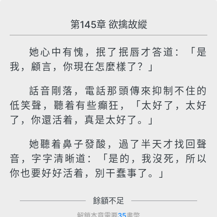
第145章 欲擒故縱
她心中有愧，抿了抿唇才答道：「是
我，顧言，你現在怎麼樣了？」
話音剛落，電話那頭傳來抑制不住的
低笑聲，聽着有些癲狂，「太好了，太好
了，你還活着，真是太好了。」
她聽着鼻子發酸，過了半天才找回聲
音，字字清晰道：「是的，我沒死，所以
你也要好好活着，別干蠢事了。」
餘額不足
解鎖本章需要
35
書幣