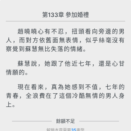
第133章 參加婚禮
趙曉曉心有不忍，扭頭看向旁邊的男
人，而對方依舊面無表情，似乎絲毫沒有
察覺到蘇慧無比失落的情緒。
蘇慧說，她跟了他近七年，還是心甘
情願的。
現在看來，真為她感到不值，七年的
青春，全浪費在了這個冷酷無情的男人身
上。
餘額不足
解鎖本章需要
35
書幣