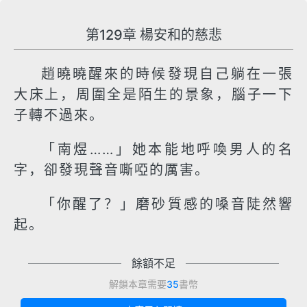
第129章 楊安和的慈悲
趙曉曉醒來的時候發現自己躺在一張
大床上，周圍全是陌生的景象，腦子一下
子轉不過來。
「南煜……」她本能地呼喚男人的名
字，卻發現聲音嘶啞的厲害。
「你醒了？」磨砂質感的嗓音陡然響
起。
餘額不足
解鎖本章需要
35
書幣