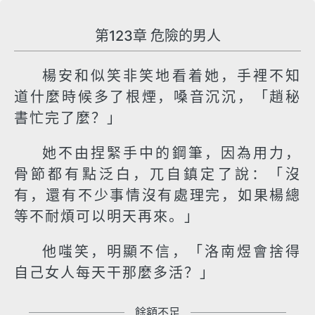
第123章 危險的男人
楊安和似笑非笑地看着她，手裡不知
道什麼時候多了根煙，嗓音沉沉，「趙秘
書忙完了麼？」
她不由捏緊手中的鋼筆，因為用力，
骨節都有點泛白，兀自鎮定了說：「沒
有，還有不少事情沒有處理完，如果楊總
等不耐煩可以明天再來。」
他嗤笑，明顯不信，「洛南煜會捨得
自己女人每天干那麼多活？」
餘額不足