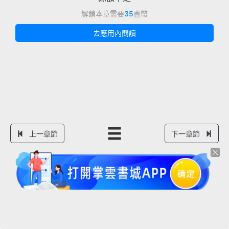
解鎖本章需要
35
書幣
去應用內閱讀
上一章節
下一章節