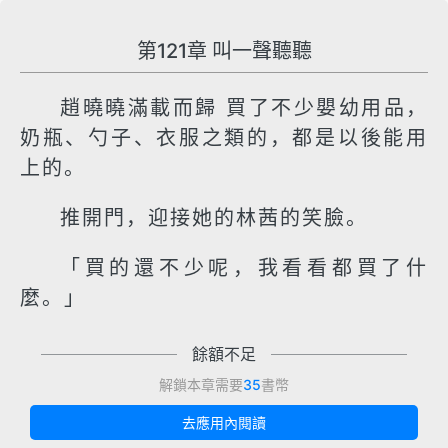
第121章 叫一聲聽聽
趙曉曉滿載而歸 買了不少嬰幼用品，
奶瓶、勺子、衣服之類的，都是以後能用
上的。
推開門，迎接她的林茜的笑臉。
「買的還不少呢，我看看都買了什
麼。」
餘額不足
解鎖本章需要
35
書幣
去應用內閱讀