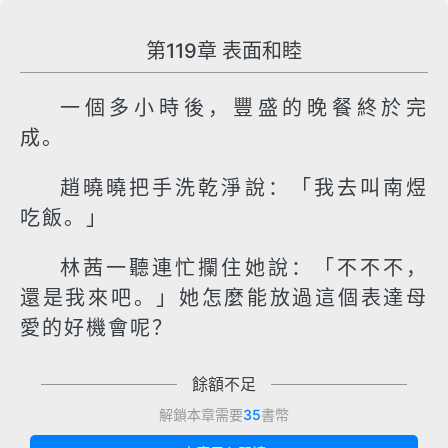
第119章 表面和睦
一個多小時後，豐盛的晚餐終於完
成。
趙曉曉把手洗乾淨說：「我去叫南煜
吃飯。」
林茜一聽連忙攔住她說：「不不不，
還是我來吧。」她怎麼能放過這個表達母
愛的好機會呢？
餘額不足
解鎖本章需要
35
書幣