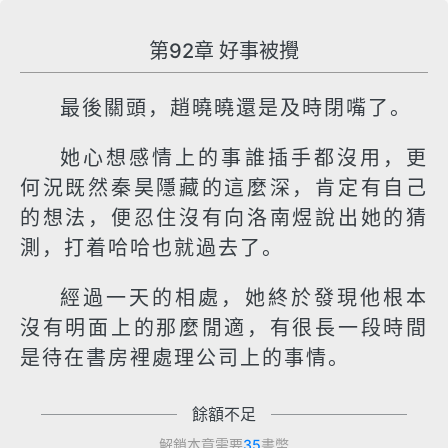
第92章 好事被攪
最後關頭，趙曉曉還是及時閉嘴了。
她心想感情上的事誰插手都沒用，更
何況既然秦昊隱藏的這麼深，肯定有自己
的想法，便忍住沒有向洛南煜說出她的猜
測，打着哈哈也就過去了。
經過一天的相處，她終於發現他根本
沒有明面上的那麼閒適，有很長一段時間
是待在書房裡處理公司上的事情。
餘額不足
解鎖本章需要
35
書幣