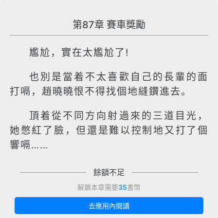
第87章 賽車獎勵
尷尬，實在太尷尬了!
也別是當着不太喜歡自己的長輩的面
打嗝，趙曉曉恨不得找個地縫鑽進去。
頂着從不同方向射過來的三道目光，
她憋紅了臉，但還是難以控制地又打了個
響嗝……
餘額不足
解鎖本章需要
35
書幣
去應用內閱讀