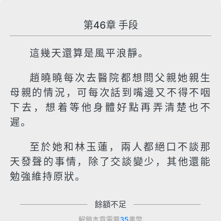
第46章 手段
這幾天還算是風平浪靜。
趙曉曉每次去醫院都想問父親她親生
母親的情況，可每次話到嘴邊又不得不咽
下去，想着等他身體好點再弄清楚也不
遲。
至於她和林玉蓮，兩人都絕口不談那
天發聲的事情，除了交談變少，其他還能
勉強維持原狀。
餘額不足
解鎖本章需要
35
書幣